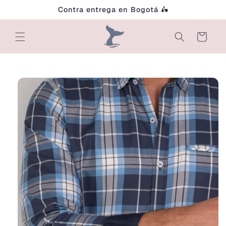
Ir
Contra entrega en Bogotá 🛵
directamente
al contenido
Carrito
Ir
directamente
a la
información
del producto