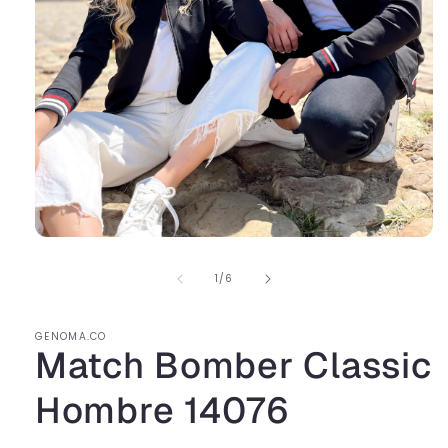
de
1
/
6
GENOMA.CO
Match Bomber Classic
Hombre 14076