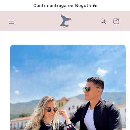
Ir
Contra entrega en Bogotá 🛵
directamente
al contenido
Carrito
Ir
directamente
a la
información
del producto