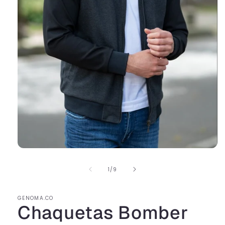
de
1
/
9
GENOMA.CO
Chaquetas Bomber