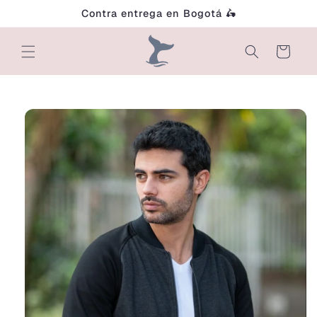
Ir
Contra entrega en Bogotá 🛵
directamente
al contenido
Carrito
Ir
directamente
a la
información
del producto