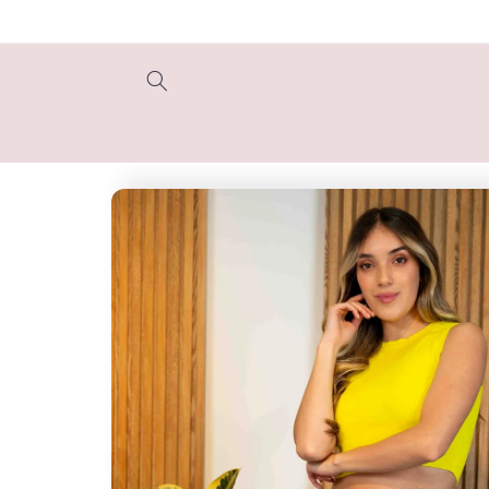
Ir
directamente
al contenido
Ir
directamente
a la
información
del producto