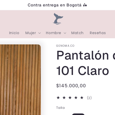
Contra entrega en Bogotá 🛵
Inicio
Mujer
Hombre
Match
Reseñas
GENOMA.CO
Pantalón 
101 Claro
Precio
$145.000,00
habitual
2
(2)
reseñas
Talla
totales