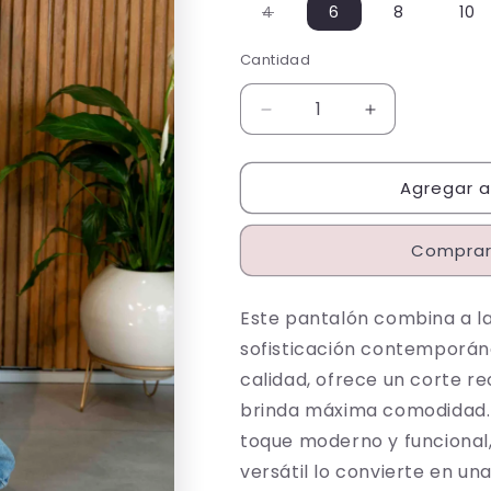
Variante
4
6
8
10
agotada
o
no
Cantidad
Cantidad
disponible
Reducir
Aumentar
cantidad
cantidad
para
para
Agregar al
Pantalón
Pantalón
de
de
Jean
Jean
Comprar
RF
RF
101
101
Claro
Claro
Este pantalón combina a la
sofisticación contemporán
calidad, ofrece un corte rec
brinda máxima comodidad. S
toque moderno y funcional,
versátil lo convierte en un