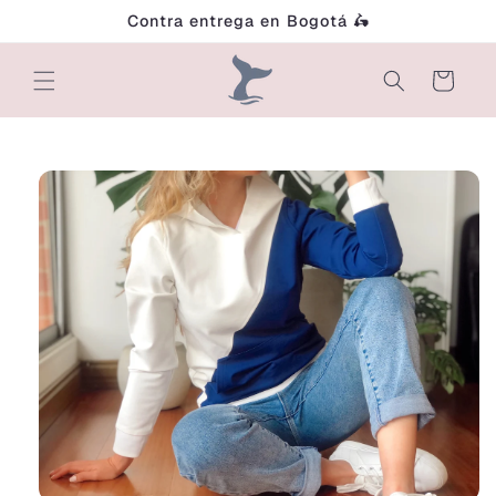
Ir
Contra entrega en Bogotá 🛵
directamente
al contenido
Carrito
Ir
directamente
a la
información
del producto