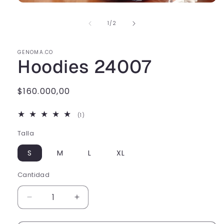
de
1
/
2
GENOMA.CO
Hoodies 24007
Precio
$160.000,00
habitual
1
(1)
reseñas
totales
Talla
S
M
L
XL
Cantidad
Cantidad
Reducir
Aumentar
cantidad
cantidad
para
para