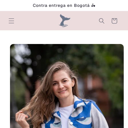
Ir
Contra entrega en Bogotá 🛵
directamente
al contenido
Carrito
Ir
directamente
a la
información
del producto