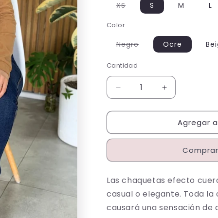
Variante
XS
S
M
L
agotada
o
Color
no
disponible
Variante
Negro
Ocre
Be
agotada
o
no
Cantidad
Cantidad
disponible
Reducir
Aumentar
cantidad
cantidad
para
para
Agregar al
21029
21029
Chaqueta
Chaqueta
Cuero
Cuero
Comprar
Tex
Tex
Animal
Animal
Print
Print
Las chaquetas efecto cuero
casual o elegante. Toda la
causará una sensación de