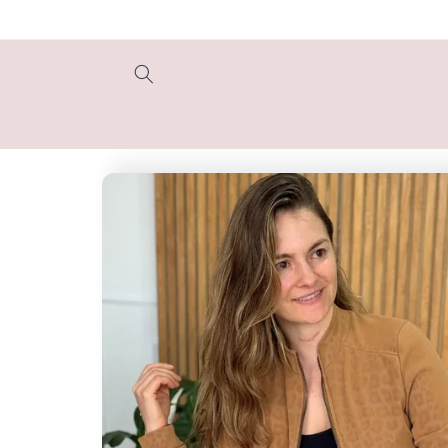
Ir
directamente
al contenido
Ir
directamente
a la
información
del producto