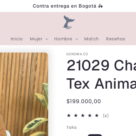
Contra entrega en Bogotá 🛵
Inicio
Mujer
Hombre
Match
Reseñas
GENOMA.CO
21029 Ch
Tex Anima
Precio
$199.000,00
habitual
4
(4)
reseñas
Talla
totales