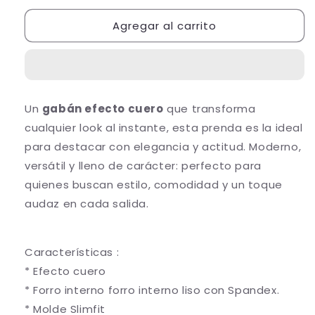
para
para
Agregar al carrito
10043
10043
Gaban
Gaban
Cuero
Cuero
Tex
Tex
Un
gabán efecto cuero
que transforma
cualquier look al instante, esta prenda es la ideal
para destacar con elegancia y actitud. Moderno,
versátil y lleno de carácter: perfecto para
quienes buscan estilo, comodidad y un toque
audaz en cada salida.
Características :
* Efecto cuero
* Forro interno forro interno liso con Spandex.
* Molde Slimfit