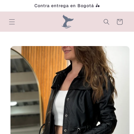
Ir
Contra entrega en Bogotá 🛵
directamente
al contenido
Carrito
Ir
directamente
a la
información
del producto