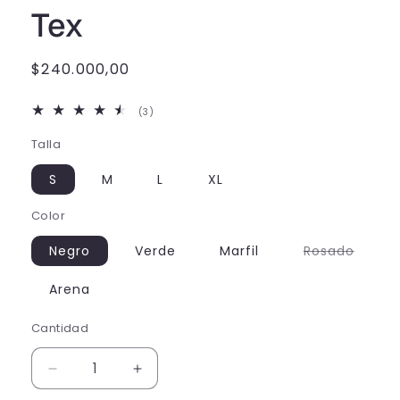
Tex
Precio
$240.000,00
habitual
3
(3)
reseñas
totales
Talla
S
M
L
XL
Color
Varian
Negro
Verde
Marfil
Rosado
agota
o
no
Arena
dispon
Cantidad
Cantidad
Reducir
Aumentar
cantidad
cantidad