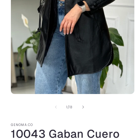
de
1
/
13
GENOMA.CO
10043 Gaban Cuero