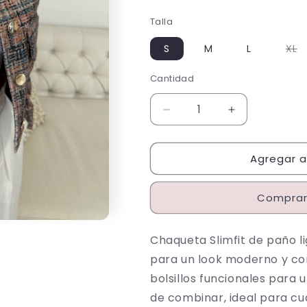
reseñas
Talla
totales
V
S
M
L
XL
a
o
n
Cantidad
Cantidad
d
Reducir
Aumentar
cantidad
cantidad
para
para
Agregar al
26143-
26143-
5
5
Chaqueta
Chaqueta
Comprar
Estampada
Estampada
en
en
Paño
Paño
Chaqueta Slimfit de paño l
Corta
Corta
para un look moderno y co
bolsillos funcionales para 
de combinar, ideal para cua