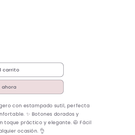
ariante
gotada
o
isponible
 carrito
 ahora
igero con estampado sutil, perfecta
nfortable. ✨ Botones dorados y
un toque práctico y elegante. 🧥 Fácil
lquier ocasión. 👌