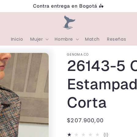
Contra entrega en Bogotá 🛵
Inicio
Mujer
Hombre
Match
Reseñas
GENOMA.CO
26143-5 
Estampad
Corta
Precio
$207.900,00
habitual
1
(1)