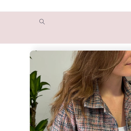
Ir
directamente
al contenido
Ir
directamente
a la
información
del producto