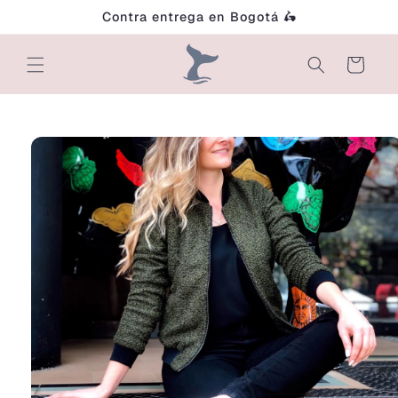
Ir
Contra entrega en Bogotá 🛵
directamente
al contenido
Carrito
Ir
directamente
a la
información
del producto