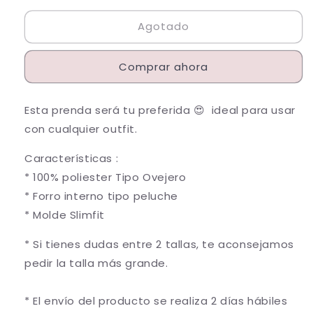
para
para
Agotado
Chaqueta
Chaqueta
Beisbolera
Beisbolera
de
de
Comprar ahora
mujer
mujer
26007
26007
Verde
Verde
Esta prenda será tu preferida 😍 ideal para usar
Rib
Rib
con cualquier outfit.
unicolor
unicolor
Características :
* 100% poliester Tipo Ovejero
* Forro interno tipo peluche
* Molde Slimfit
* Si tienes dudas entre 2 tallas, te aconsejamos
pedir la talla más grande.
* El envío del producto se realiza 2 días hábiles