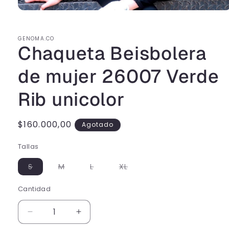
GENOMA.CO
Chaqueta Beisbolera
de mujer 26007 Verde
Rib unicolor
Precio
$160.000,00
Agotado
habitual
Tallas
Variante
Variante
Variante
Variante
S
M
L
XL
agotada
agotada
agotada
agotada
o
o
o
o
no
no
no
no
Cantidad
Cantidad
disponible
disponible
disponible
disponible
Reducir
Aumentar
cantidad
cantidad