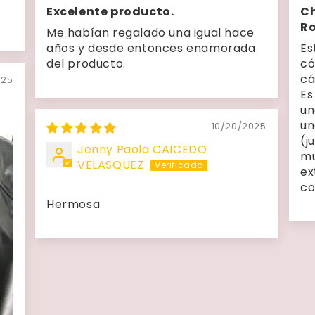
Excelente producto.
Ch
R
Me habían regalado una igual hace
años y desde entonces enamorada
Es
del producto.
có
cá
025
Es
un
un
10/20/2025
(j
Jenny Paola CAICEDO
mu
VELASQUEZ
ex
co
Hermosa