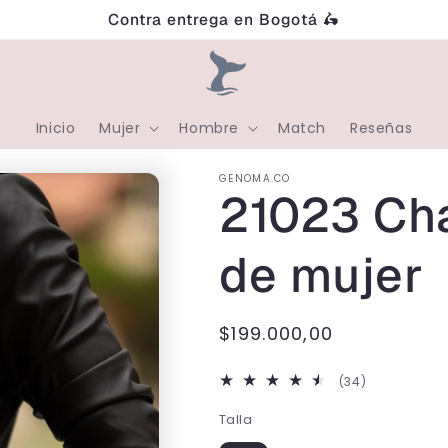
Contra entrega en Bogotá 🛵
Inicio
Mujer
Hombre
Match
Reseñas
GENOMA.CO
21023 Ch
de mujer
Precio
$199.000,00
habitual
34
(34)
reseñas
Talla
totales