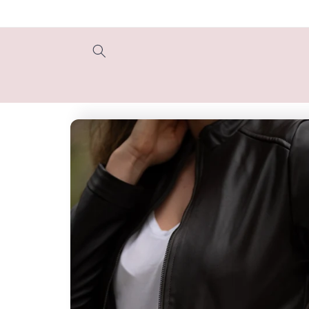
Ir
directamente
al contenido
Ir
directamente
a la
información
del producto