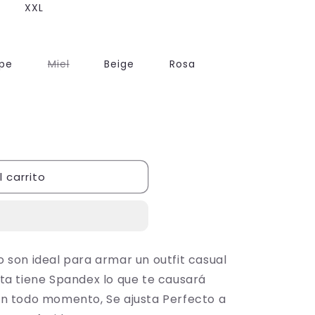
XXL
Variante
pe
Miel
Beige
Rosa
agotada
o
no
disponible
 carrito
 son ideal para armar un outfit casual
ta tiene Spandex lo que te causará
en todo momento, Se ajusta Perfecto a