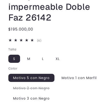
impermeable Doble
Faz 26142
Precio
$195.000,00
habitual
6
(6)
reseñas
totales
Talla
S
M
L
XL
Color
Motivo 5 con Negro
Motivo 1 con Marfil
Variante
Motivo 2 con Negro
agotada
o
no
Motivo 3 con Negro
disponible