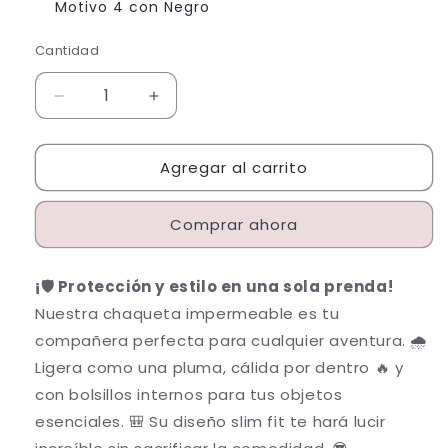
Motivo 4 con Negro
Cantidad
Cantidad
Reducir
Aumentar
cantidad
cantidad
para
para
Agregar al carrito
Chaqueta
Chaqueta
impermeable
impermeable
Doble
Doble
Comprar ahora
Faz
Faz
26142
26142
¡🛡️ Protección y estilo en una sola prenda!
Nuestra chaqueta impermeable es tu
compañera perfecta para cualquier aventura. 🌧️
Ligera como una pluma, cálida por dentro 🔥 y
con bolsillos internos para tus objetos
esenciales. 🎒 Su diseño slim fit te hará lucir