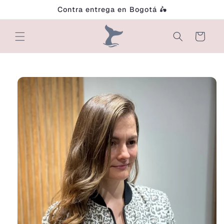
Ir
Contra entrega en Bogotá 🛵
directamente
al contenido
Carrito
Ir
directamente
a la
información
del producto