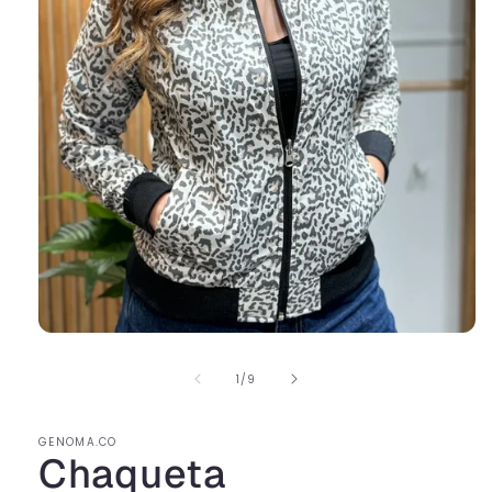
de
1
/
9
GENOMA.CO
Chaqueta