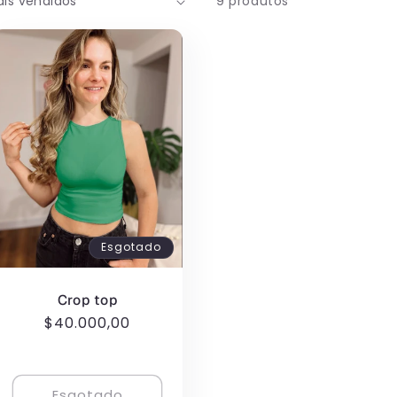
9 produtos
Esgotado
Crop top
Preço
$40.000,00
normal
Esgotado