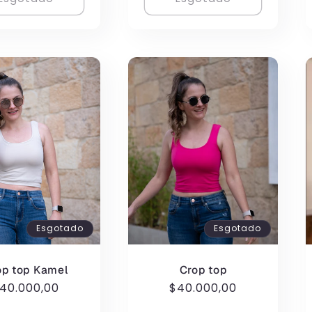
Esgotado
Esgotado
op top Kamel
Crop top
reço
40.000,00
Preço
$40.000,00
ormal
normal