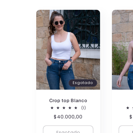
e
ç
ã
o
:
Esgotado
Crop top Blanco
1
(1)
total
Preço
$40.000,00
P
$
de
avaliações
normal
n
Esgotado