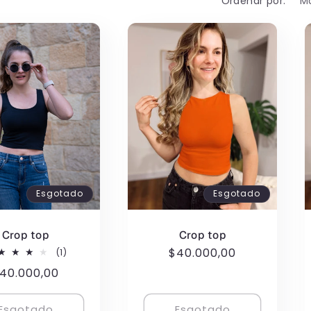
Ordenar por:
Esgotado
Esgotado
Crop top
Crop top
Preço
$40.000,00
1
(1)
total
normal
reço
40.000,00
de
avaliações
ormal
Esgotado
Esgotado