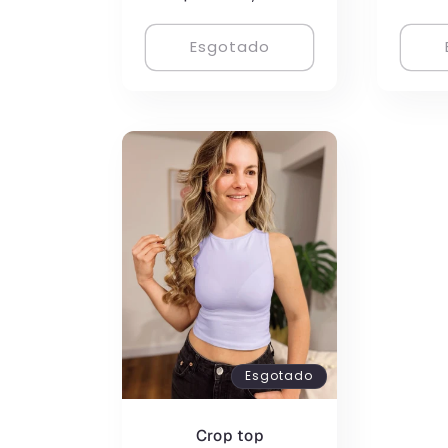
avaliações
normal
Esgotado
Esgotado
Crop top