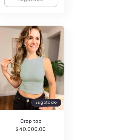
Esgotado
Crop top
Preço
$40.000,00
normal