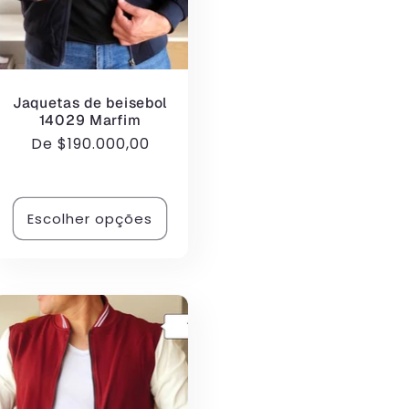
Jaquetas de beisebol
14029 Marfim
Preço
De
$190.000,00
normal
Escolher opções