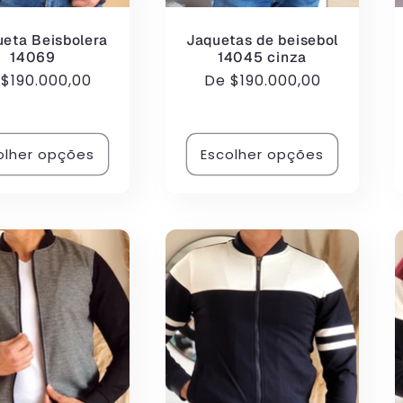
eta Beisbolera
Jaquetas de beisebol
14069
14045 cinza
eço
e
$190.000,00
Preço
De
$190.000,00
rmal
normal
olher opções
Escolher opções