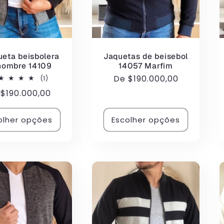
eta beisbolera
Jaquetas de beisebol
hombre 14109
14057 Marfim
Preço
De
$190.000,00
1
(1)
total
normal
eço
e
$190.000,00
de
avaliações
rmal
olher opções
Escolher opções