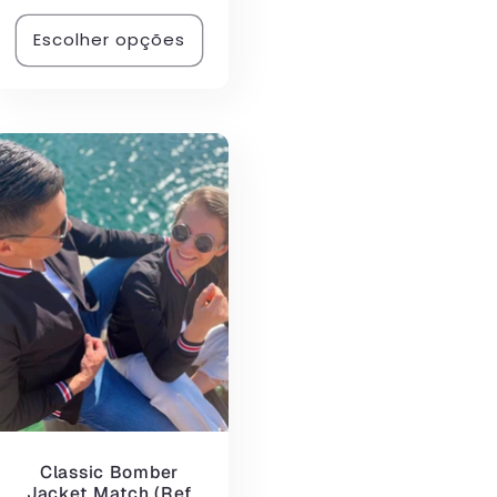
avaliações
normal
Escolher opções
Classic Bomber
Jacket Match (Ref