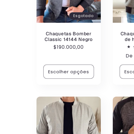
Esgotado
Chaquetas Bomber
Chaqu
Classic 14144 Negro
de 
Preço
$190.000,00
normal
Pr
D
no
Escolher opções
Esc