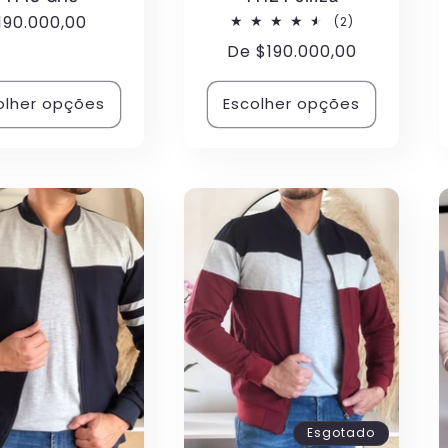
reço
190.000,00
2
(2)
total
ormal
Preço
De
$190.000,00
de
avaliações
normal
olher opções
Escolher opções
Esgotado