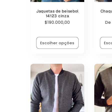
Jaquetas de beisebol
Chaqu
14123 cinza
Preço
$190.000,00
Pr
D
normal
no
Escolher opções
Esc