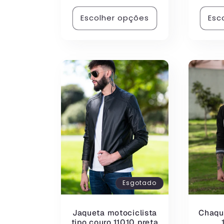
Escolher opções
Esc
Esgotado
Jaqueta motociclista
Chaqu
tipo couro 11010 preta