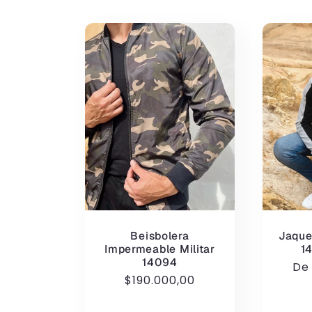
ç
ã
o
:
Beisbolera
Jaque
Impermeable Militar
1
14094
Pr
D
Preço
$190.000,00
no
normal