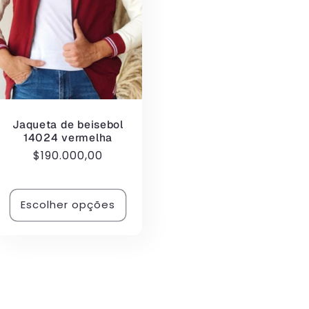
Jaqueta de beisebol
14024 vermelha
Preço
$190.000,00
normal
Escolher opções