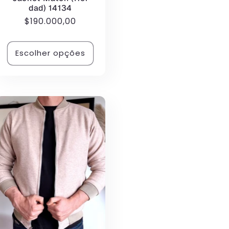
dad) 14134
Preço
$190.000,00
normal
Escolher opções