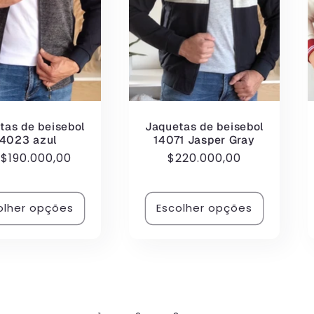
tas de beisebol
Jaquetas de beisebol
14023 azul
14071 Jasper Gray
eço
e
$190.000,00
Preço
$220.000,00
rmal
normal
olher opções
Escolher opções