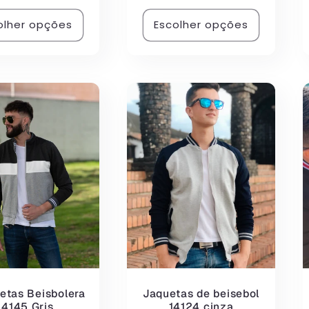
olher opções
Escolher opções
etas Beisbolera
Jaquetas de beisebol
14145 Gris
14124 cinza