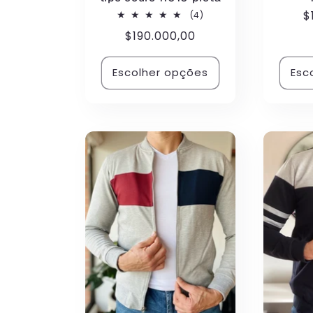
P
$
4
(4)
total
n
Preço
$190.000,00
de
avaliações
normal
Escolher opções
Esc