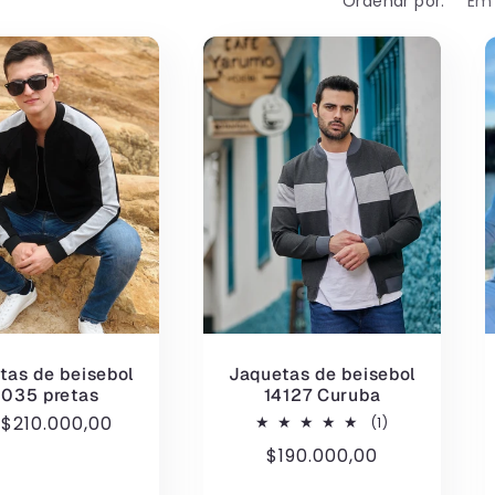
Ordenar por:
tas de beisebol
Jaquetas de beisebol
4035 pretas
14127 Curuba
eço
e
$210.000,00
1
(1)
total
rmal
Preço
$190.000,00
de
avaliações
normal