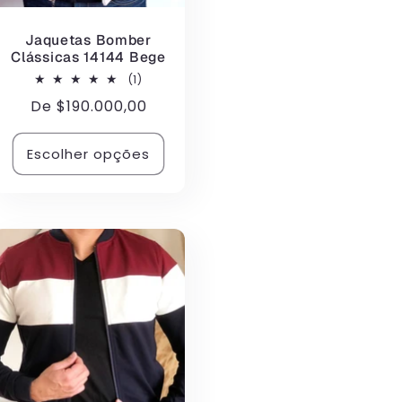
Jaquetas Bomber
Clássicas 14144 Bege
1
(1)
total
Preço
De
$190.000,00
de
avaliações
normal
Escolher opções