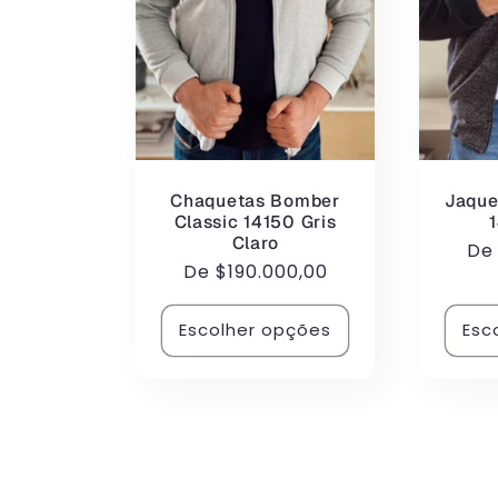
Chaquetas Bomber
Jaque
Classic 14150 Gris
Claro
Pr
D
Preço
De
$190.000,00
no
normal
Escolher opções
Esc