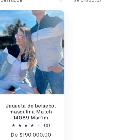
59 produtos
Jaqueta de beisebol
masculina Match
14089 Marfim
3
(3)
total
Preço
De
$190.000,00
de